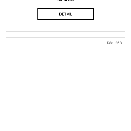
od
DETAIL
Kód:
268