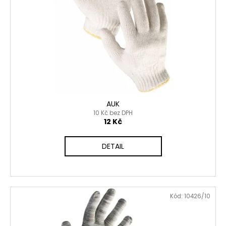
č
u
j
e
m
e
AUK
10 Kč bez DPH
12 Kč
DETAIL
Kód:
10426/10