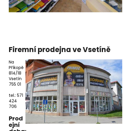
Firemní prodejna ve Vsetíně
Na
Příkopě
814/18
Vsetín
755 01
tel.: 571
424
706
Prod
ejní