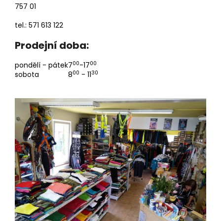
757 01
tel.: 571 613 122
Prodejní doba:
00
00
pondělí - pátek
7
-17
00
30
sobota
8
- 11