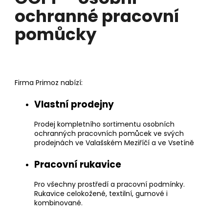
e
a
ochranné pracovní
m
j
pomůcky
í
o
t
b
?
c
Firma Primoz nabízí:
h
Vlastní prodejny
o
HLEDAT
Prodej kompletního sortimentu osobních
d
ochranných pracovních pomůcek ve svých
prodejnách ve
Valašském Meziříčí
a ve
Vsetíně
ě
D
Pracovní rukavice
o
p
Pro všechny prostředí a pracovní podmínky.
o
Rukavice celokožené, textilní, gumové i
r
kombinované.
u