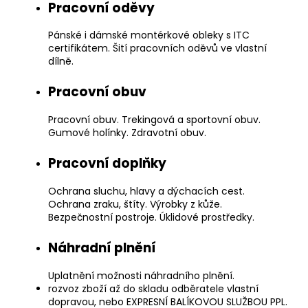
č
Pracovní oděvy
u
j
Pánské i dámské montérkové obleky s ITC
e
certifikátem. Šití pracovních oděvů ve vlastní
m
dílně.
e
Pracovní obuv
Pracovní obuv. Trekingová a sportovní obuv.
Gumové holínky. Zdravotní obuv.
Pracovní doplňky
Ochrana sluchu, hlavy a dýchacích cest.
Ochrana zraku, štíty. Výrobky z kůže.
Bezpečnostní postroje. Úklidové prostředky.
Náhradní plnění
Uplatnění možnosti náhradního plnění.
rozvoz zboží až do skladu odběratele vlastní
dopravou, nebo EXPRESNÍ BALÍKOVOU SLUŽBOU PPL.