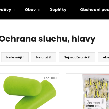
Oděvy
Obuv
Doplňky
Obchodní po
Co potřebujete najít?
Ochrana sluchu, hlavy
HLEDAT
Ř
a
Nejlevnější
Nejdražší
Nejprodávanější
Ab
z
Doporučujeme
e
V
n
ý
Kód:
11119
í
p
p
i
r
s
o
p
d