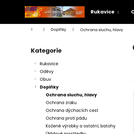
K
Přejít
na
o
Rukavice
obsah
Zpět
Zpět
š
do
do
í
Domů
Doplňky
Ochrana sluchu, hlavy
k
obchodu
obchodu
P
o
Kategorie
Přeskočit
s
kategorie
t
Rukavice
r
Oděvy
a
Obuv
n
Doplňky
n
Ochrana sluchu, hlavy
í
Ochrana zraku
p
Ochrana dýchacích cest
a
Ochrana proti pádu
n
Kožené výrobky a ostatní, batohy
e
Úklidové prostředky