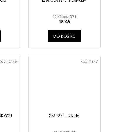
KOU
EAR CLASSIC S LANKEM
10 Kč bez DPH
12 Kč
DO KOŠÍKU
Kód:
12445
Kód:
11847
NŮRKOU
3M 1271 - 25 db