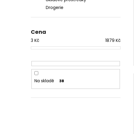
l
Drogerie
Cena
3
Kč
1879
Kč
Na skladě
38