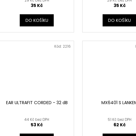
29 Kč bez DPH
29 Kč bez DPH
35 Kč
35 Kč
DO KOŠÍKU
DO KOŠÍKU
Kód:
2216
EAR ULTRAFIT CORDED - 32 dB
MX6401 S LANKE
44 Kč bez DPH
51 Kč bez DPH
53 Kč
62 Kč