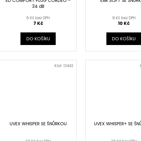
ED COMFORT PLUG CORDEO -
EAR SOFT SE ŠNŮR
34 dB
6 Kč bez DPH
8 Kč bez DPH
7 Kč
10 Kč
DO KOŠÍKU
DO KOŠÍKU
Kód:
12442
UVEX WHISPER SE ŠNŮRKOU
UVEX WHISPER+ SE Š