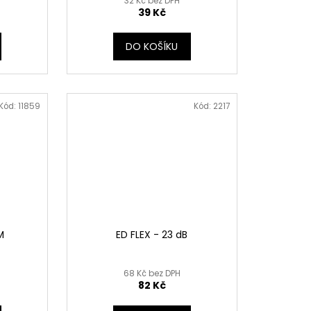
32 Kč bez DPH
39 Kč
DO KOŠÍKU
Kód:
11859
Kód:
2217
M
ED FLEX - 23 dB
68 Kč bez DPH
82 Kč