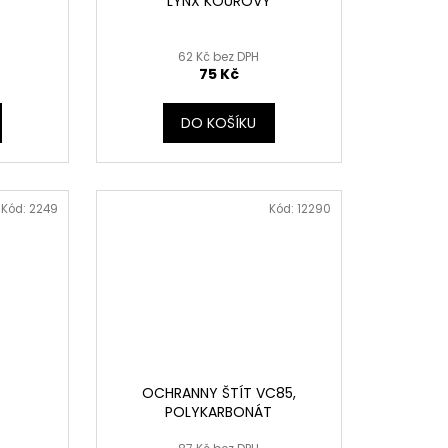
LYNX KOUŘOVÝ
62 Kč bez DPH
75 Kč
DO KOŠÍKU
Kód:
2249
Kód:
12290
OCHRANNY ŠTÍT VC85,
POLYKARBONÁT