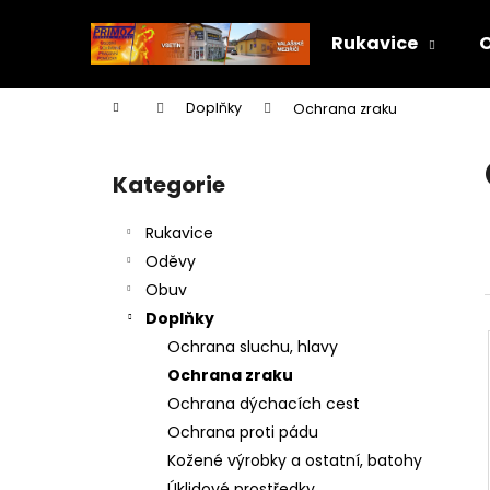
K
Přejít
na
o
Rukavice
obsah
Zpět
Zpět
š
do
do
í
Domů
Doplňky
Ochrana zraku
k
obchodu
obchodu
P
o
Kategorie
Přeskočit
s
kategorie
t
Rukavice
r
Oděvy
a
Obuv
n
Doplňky
n
Ochrana sluchu, hlavy
í
Ochrana zraku
p
Ochrana dýchacích cest
a
Ochrana proti pádu
n
Kožené výrobky a ostatní, batohy
e
Úklidové prostředky