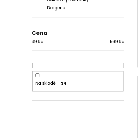
l
Drogerie
Cena
39
Kč
569
Kč
Na skladě
34