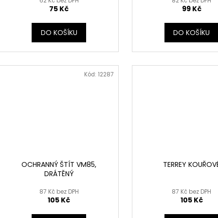
62 Kč bez DPH
82 Kč bez DPH
75 Kč
99 Kč
DO KOŠÍKU
DO KOŠÍKU
Kód:
12287
OCHRANNÝ ŠTÍT VM85,
TERREY KOUŘOV
DRÁTĚNÝ
87 Kč bez DPH
87 Kč bez DPH
105 Kč
105 Kč