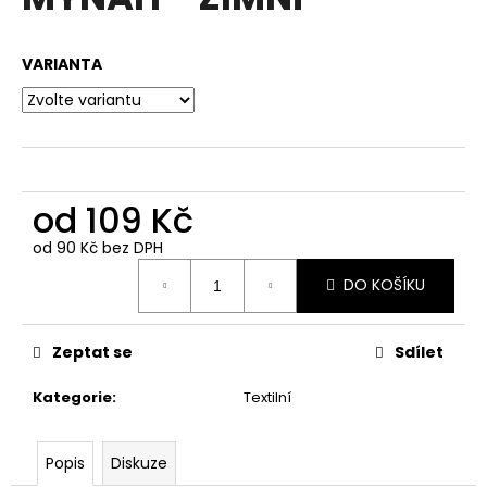
je
a
0,0
z
j
VARIANTA
5
í
hvězdiček.
t
?
od
109 Kč
od
90 Kč
bez DPH
HLEDAT
Měrná
DO KOŠÍKU
cena:
D
Zeptat se
Sdílet
o
p
Kategorie
:
Textilní
o
r
u
Popis
Diskuze