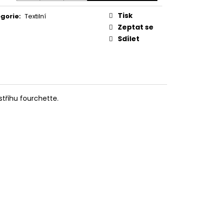
Tisk
gorie
:
Textilní
Zeptat se
Sdílet
třihu fourchette.