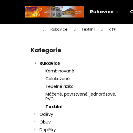
K
Přejít
na
o
Rukavice
obsah
Zpět
Zpět
š
do
do
í
Domů
Rukavice
Textilní
KITE
k
obchodu
obchodu
P
o
Kategorie
Přeskočit
s
kategorie
t
Rukavice
r
Kombinované
a
Celokožené
n
Tepelné riziko
n
Máčené, povrstvené, jednorázové,
í
PVC
p
Textilní
a
Oděvy
n
Obuv
e
Doplňky