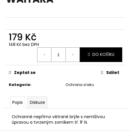
je
a
0,0
z
j
5
í
hvězdiček.
t
179 Kč
?
148 Kč bez DPH
Měrná
DO KOŠÍKU
cena:
HLEDAT
Zeptat se
Sdílet
Kategorie
:
Ochrana zraku
D
o
Popis
Diskuze
p
o
Ochranné nepřímo větrané brýle s nemlživou
r
úpravou a tvrzeným zorníkem tř. 1F N.
u