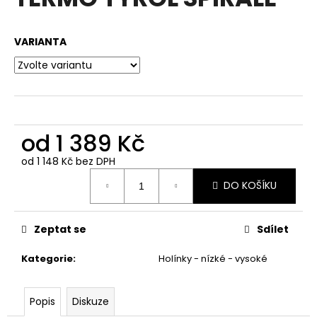
je
a
0,0
z
j
VARIANTA
5
í
hvězdiček.
t
?
od
1 389 Kč
od
1 148 Kč
bez DPH
HLEDAT
Měrná
DO KOŠÍKU
cena:
D
Zeptat se
Sdílet
o
p
Kategorie
:
Holínky - nízké - vysoké
o
r
u
Popis
Diskuze