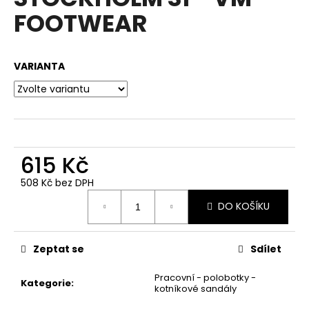
je
a
FOOTWEAR
0,0
z
j
5
í
hvězdiček.
VARIANTA
t
?
615 Kč
HLEDAT
508 Kč bez DPH
Měrná
DO KOŠÍKU
cena:
D
o
p
Zeptat se
Sdílet
o
Pracovní - polobotky -
r
Kategorie
:
kotníkové sandály
u