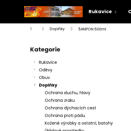
K
Přejít
na
o
Rukavice
obsah
Zpět
Zpět
š
do
do
í
Domů
Doplňky
ŠANPON 500ml
k
obchodu
obchodu
P
o
Kategorie
Přeskočit
s
kategorie
t
Rukavice
r
Oděvy
a
Obuv
n
Doplňky
n
Ochrana sluchu, hlavy
í
Ochrana zraku
p
Ochrana dýchacích cest
a
Ochrana proti pádu
n
Kožené výrobky a ostatní, batohy
e
Úklidové prostředky