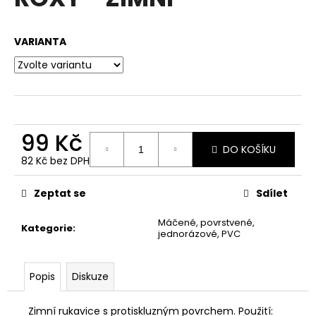
je
a
0,0
z
j
VARIANTA
5
í
hvězdiček.
t
?
99 Kč
DO KOŠÍKU
82 Kč bez DPH
HLEDAT
Měrná
cena:
Zeptat se
Sdílet
D
Máčené, povrstvené,
Kategorie
:
jednorázové, PVC
o
p
o
Popis
Diskuze
r
u
Zimní rukavice s protiskluzným povrchem. Použití: