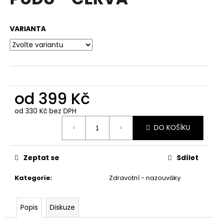
je
a
0,0
z
j
VARIANTA
5
í
hvězdiček.
t
?
od
399 Kč
od
330 Kč
bez DPH
HLEDAT
Měrná
DO KOŠÍKU
cena:
D
Zeptat se
Sdílet
o
p
Kategorie
:
Zdravotní - nazouváky
o
r
u
Popis
Diskuze