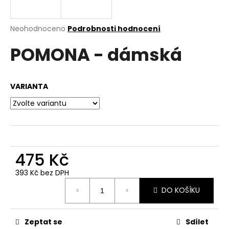
a
j
Průměrné
Neohodnoceno
Podrobnosti hodnocení
í
hodnocení
POMONA - dámská
produktu
t
je
?
0,0
z
VARIANTA
5
hvězdiček.
HLEDAT
475 Kč
D
o
393 Kč bez DPH
Měrná
p
DO KOŠÍKU
cena:
o
r
u
Zeptat se
Sdílet