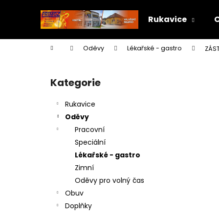
K
Přejít
na
o
Rukavice
obsah
Zpět
Zpět
š
do
do
í
Domů
Oděvy
Lékařské - gastro
ZÁST
k
obchodu
obchodu
P
o
Kategorie
Přeskočit
s
kategorie
t
Rukavice
r
Oděvy
a
Pracovní
n
Speciální
n
Lékařské - gastro
í
Zimní
p
Oděvy pro volný čas
a
Obuv
n
Doplňky
e