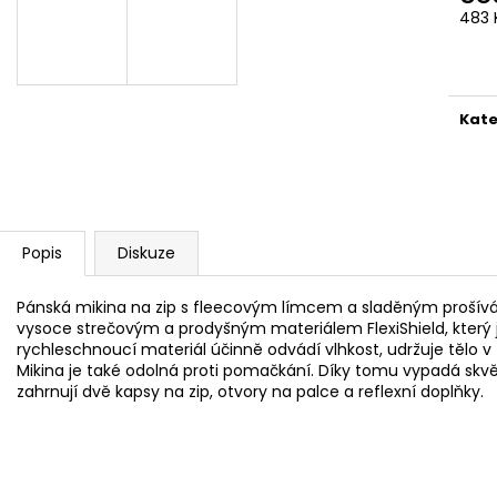
483 
Měr
cena
Kate
Popis
Diskuze
Pánská mikina na zip s fleecovým límcem a sladěným prošívá
vysoce strečovým a prodyšným materiálem FlexiShield, který 
rychleschnoucí materiál účinně odvádí vlhkost, udržuje tělo v 
Mikina je také odolná proti pomačkání. Díky tomu vypadá skvěl
zahrnují dvě kapsy na zip, otvory na palce a reflexní doplňky.