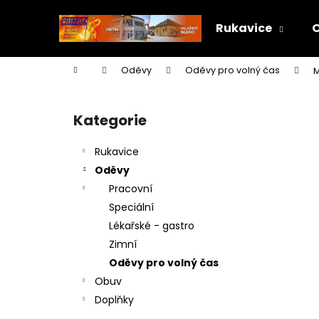
K
Přejít
na
o
Rukavice
obsah
Zpět
Zpět
š
do
do
í
Domů
Oděvy
Oděvy pro volný čas
M
k
obchodu
obchodu
P
o
Kategorie
Přeskočit
s
kategorie
t
Rukavice
r
Oděvy
a
Pracovní
n
Speciální
n
Lékařské - gastro
í
Zimní
p
Oděvy pro volný čas
a
Obuv
n
Doplňky
e