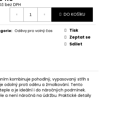
Kč bez DPH
ná
DO KOŠÍKU
:
Tisk
gorie
:
Oděvy pro volný čas
Zeptat se
Sdílet
ním kombinuje pohodlný, vypasovaný střih s
je odolný proti oděru a žmolkování. Tento
teple a je ideální i do náročných podmínek.
e a není náročná na údržbu. Praktické detaily