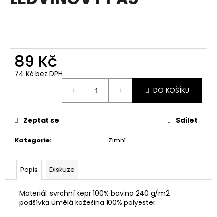
je
a
0,0
z
j
5
í
hvězdiček.
t
89 Kč
?
74 Kč bez DPH
Měrná
DO KOŠÍKU
cena:
HLEDAT
Zeptat se
Sdílet
Kategorie
:
Zimní
D
o
Popis
Diskuze
p
o
Materiál: svrchní kepr 100% bavlna 240 g/m2,
r
podšívka umělá kožešina 100% polyester.
u