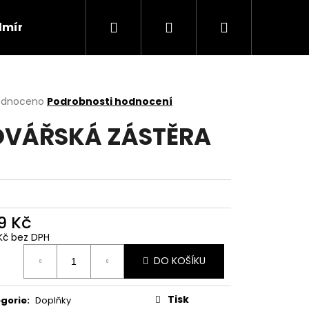
Hledat
Přihlášení
Nákupní
dmínky
Kontakty
Náhradní plnění
Velik
košík
rné
odnoceno
Podrobnosti hodnocení
cení
VÁŘSKÁ ZÁSTĚRA
ktu
ček.
9 Kč
Kč bez DPH
ná
DO KOŠÍKU
:
Tisk
gorie
:
Doplňky