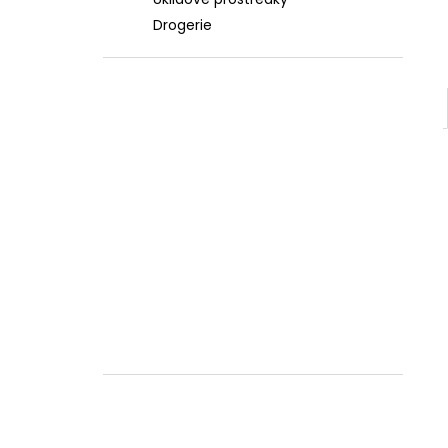
l
Drogerie