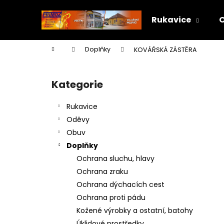
K
Přejít
na
o
Rukavice
obsah
Zpět
Zpět
š
do
do
í
Domů
Doplňky
KOVÁŘSKÁ ZÁSTĚRA
k
obchodu
obchodu
P
o
Kategorie
Přeskočit
s
kategorie
t
Rukavice
r
Oděvy
a
Obuv
n
Doplňky
n
Ochrana sluchu, hlavy
í
Ochrana zraku
p
Ochrana dýchacích cest
a
Ochrana proti pádu
n
Kožené výrobky a ostatní, batohy
e
Úklidové prostředky