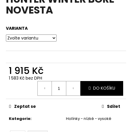
je
a
NOVESTA
0,0
z
j
5
í
hvězdiček.
VARIANTA
t
?
1 915 Kč
HLEDAT
1 583 Kč bez DPH
Měrná
DO KOŠÍKU
cena:
D
o
p
Zeptat se
Sdílet
o
Kategorie
:
Holínky - nízké - vysoké
r
u