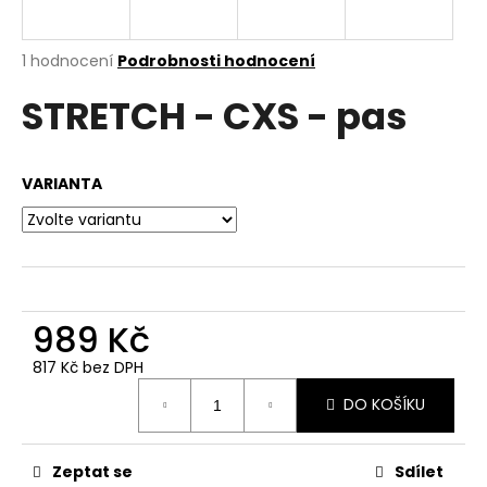
a
j
Průměrné
1 hodnocení
Podrobnosti hodnocení
í
hodnocení
STRETCH - CXS - pas
produktu
t
je
?
5,0
z
VARIANTA
5
hvězdiček.
HLEDAT
989 Kč
D
o
817 Kč bez DPH
Měrná
p
DO KOŠÍKU
cena:
o
r
u
Zeptat se
Sdílet