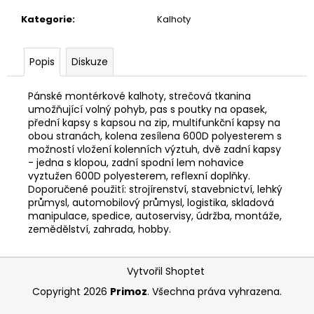
č
u
Kategorie
:
Kalhoty
j
e
m
Popis
Diskuze
e
Pánské montérkové kalhoty, strečová tkanina
umožňující volný pohyb, pas s poutky na opasek,
přední kapsy s kapsou na zip, multifunkční kapsy na
obou stranách, kolena zesílena 600D polyesterem s
možností vložení kolenních výztuh, dvě zadní kapsy
- jedna s klopou, zadní spodní lem nohavice
vyztužen 600D polyesterem, reflexní doplňky.
Doporučené použití: strojírenství, stavebnictví, lehký
průmysl, automobilový průmysl, logistika, skladová
manipulace, spedice, autoservisy, údržba, montáže,
zemědělství, zahrada, hobby.
Z
Vytvořil Shoptet
á
Copyright 2026
Primoz
. Všechna práva vyhrazena.
p