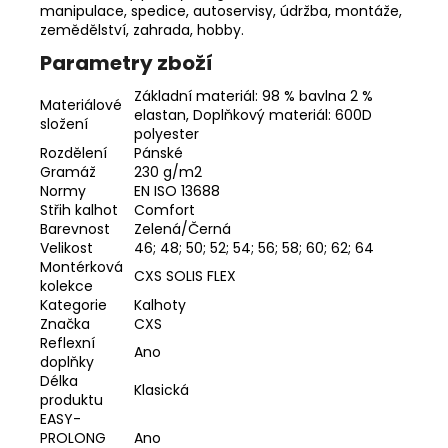
manipulace, spedice, autoservisy, údržba, montáže,
zemědělství, zahrada, hobby.
Parametry zboží
Základní materiál: 98 % bavlna 2 %
Materiálové
elastan, Doplňkový materiál: 600D
složení
polyester
Rozdělení
Pánské
Gramáž
230 g/m2
Normy
EN ISO 13688
Střih kalhot
Comfort
Barevnost
Zelená/Černá
Velikost
46; 48; 50; 52; 54; 56; 58; 60; 62; 64
Montérková
CXS SOLIS FLEX
kolekce
Kategorie
Kalhoty
Značka
CXS
Reflexní
Ano
doplňky
Délka
Klasická
produktu
EASY-
PROLONG
Ano