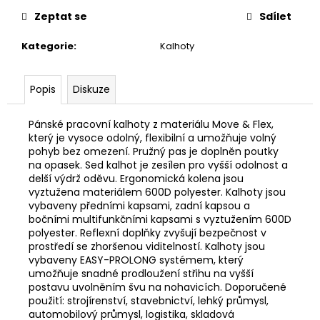
č
u
Zeptat se
Sdílet
j
Kategorie
:
Kalhoty
e
m
e
Popis
Diskuze
Pánské pracovní kalhoty z materiálu Move & Flex,
který je vysoce odolný, flexibilní a umožňuje volný
pohyb bez omezení. Pružný pas je doplněn poutky
na opasek. Sed kalhot je zesílen pro vyšší odolnost a
delší výdrž oděvu. Ergonomická kolena jsou
vyztužena materiálem 600D polyester. Kalhoty jsou
vybaveny předními kapsami, zadní kapsou a
bočními multifunkčními kapsami s vyztužením 600D
polyester. Reflexní doplňky zvyšují bezpečnost v
prostředí se zhoršenou viditelností. Kalhoty jsou
vybaveny EASY-PROLONG systémem, který
umožňuje snadné prodloužení střihu na vyšší
postavu uvolněním švu na nohavicích. Doporučené
použití: strojírenství, stavebnictví, lehký průmysl,
automobilový průmysl, logistika, skladová