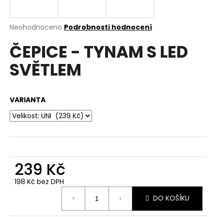
a
j
Průměrné
Neohodnoceno
Podrobnosti hodnocení
í
hodnocení
ČEPICE - TYNAM S LED
produktu
t
je
?
SVĚTLEM
0,0
z
5
hvězdiček.
VARIANTA
HLEDAT
D
239 Kč
o
p
198 Kč bez DPH
o
Měrná
r
DO KOŠÍKU
cena:
u