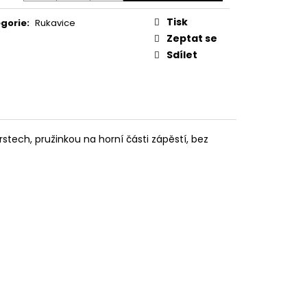
Tisk
gorie
:
Rukavice
Zeptat se
Sdílet
rstech, pružinkou na horní části zápěstí, bez