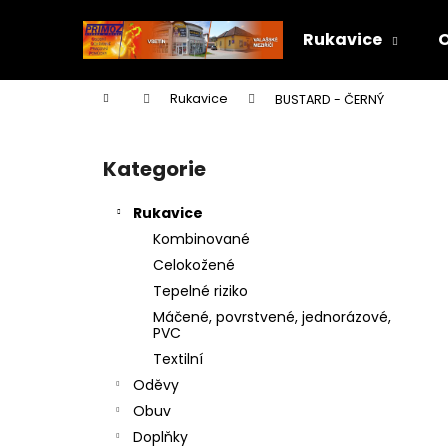
K
Přejít
na
o
Rukavice
obsah
Zpět
Zpět
š
do
do
í
Domů
Rukavice
BUSTARD - ČERNÝ
k
obchodu
obchodu
P
o
Kategorie
Přeskočit
s
kategorie
t
Rukavice
r
Kombinované
a
Celokožené
n
Tepelné riziko
n
Máčené, povrstvené, jednorázové,
í
PVC
p
Textilní
a
Oděvy
n
Obuv
e
Doplňky