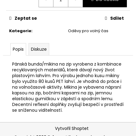
č
cena:
u
j
Zeptat se
Sdílet
e
m
Kategorie
:
Oděvy pro volný čas
e
Popis
Diskuze
Pánská bunda/mikina na zip vyrobena z kombinace
recyklovaných materiálů, které dávají nový život
plastovým lahvím. Pro výrobu jednoho kusu mikiny
bylo využito 80 kusů PET lahví. Je vhodná do práce i
na volnočasové aktivity. Mikina je vybavena náprsní
kapsou na zip, bočními kapsami na zip, jemnou
elastickou gumičkou v zápěstí a spodním lemu.
Decentní reflexní doplňky zvyšují bezpečí v prostředí
se sníženou viditelností.
Z
Vytvořil Shoptet
á