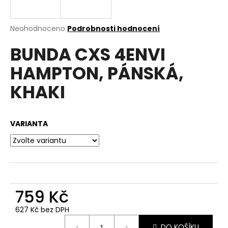
a
j
Průměrné
Neohodnoceno
Podrobnosti hodnocení
í
hodnocení
BUNDA CXS 4ENVI
produktu
t
je
?
HAMPTON, PÁNSKÁ,
0,0
z
KHAKI
5
hvězdiček.
HLEDAT
VARIANTA
D
o
p
759 Kč
o
r
627 Kč bez DPH
u
Měrná
DO KOŠÍKU