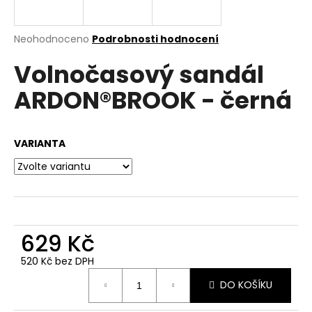
a
j
Průměrné
Neohodnoceno
Podrobnosti hodnocení
í
hodnocení
Volnočasový sandál
produktu
t
je
?
ARDON®BROOK - černá
0,0
z
5
hvězdiček.
VARIANTA
HLEDAT
D
629 Kč
o
p
520 Kč bez DPH
o
Měrná
r
DO KOŠÍKU
cena:
u