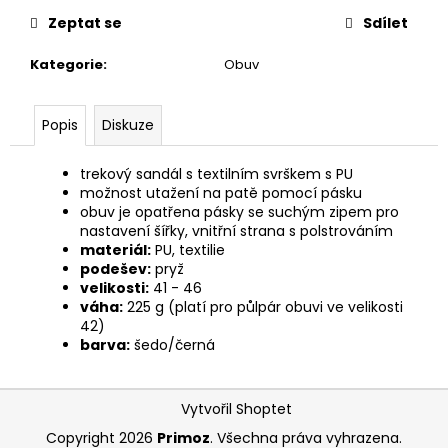
č
u
Zeptat se
Sdílet
j
Kategorie
:
Obuv
e
m
e
Popis
Diskuze
trekový sandál s textilním svrškem s PU
možnost utažení na patě pomocí pásku
obuv je opatřena pásky se suchým zipem pro
nastavení šířky, vnitřní strana s polstrováním
materiál:
PU, textilie
podešev:
pryž
velikosti:
41 - 46
váha:
225 g (platí pro půlpár obuvi ve velikosti
42)
barva:
šedo/černá
Z
Vytvořil Shoptet
á
Copyright 2026
Primoz
. Všechna práva vyhrazena.