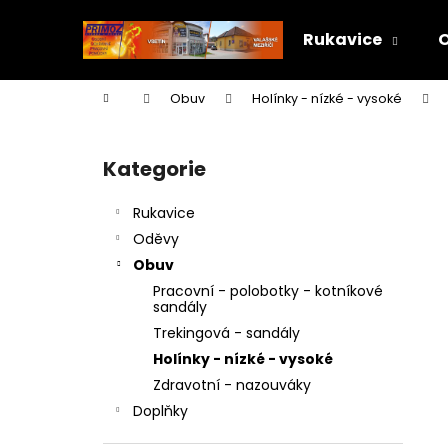
K
Přejít
na
o
Rukavice
obsah
Zpět
Zpět
š
do
do
í
Domů
Obuv
Holínky - nízké - vysoké
k
obchodu
obchodu
P
o
Kategorie
Přeskočit
s
kategorie
t
Rukavice
r
Oděvy
a
Obuv
n
Pracovní - polobotky - kotníkové
n
sandály
í
Trekingová - sandály
p
Holínky - nízké - vysoké
a
Zdravotní - nazouváky
n
Doplňky
e