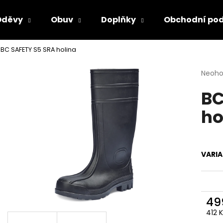
Oděvy
Obuv
Doplňky
Obchodní po
BC SAFETY S5 SRA holina
Co potřebujete najít?
Průmě
Neoh
hodno
BC
produ
HLEDAT
je
ho
0,0
z
5
Doporučujeme
hvězdi
VARI
49
412 
Měr