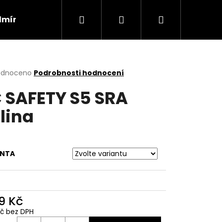
Hledat
Přihlášení
Nákupní
dmínky
Kontakty
Náhradní plnění
Velik
košík
rné
odnoceno
Podrobnosti hodnocení
cení
 SAFETY S5 SRA
ktu
lina
ček.
ANTA
9 Kč
Kč bez DPH
ná