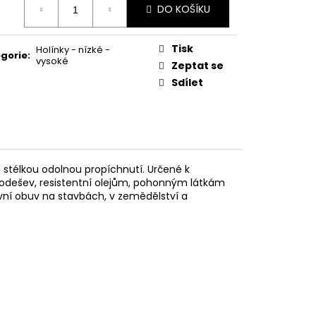
DO KOŠÍKU
:
Tisk
Holínky - nízké -
gorie
:
vysoké
Zeptat se
Sdílet
 stélkou odolnou propíchnutí. Určené k
Podešev, resistentní olejům, pohonným látkám
ní obuv na stavbách, v zemědělství a