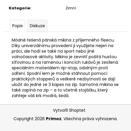
č
u
Kategorie
:
Zimní
j
e
m
Popis
Diskuze
e
Módně řešená pánská mikina z příjemného fleecu.
Díky univerzálnímu provedení ji využijete nejen na
práci, ale hodí se také na sport nebo jiné
volnočasové aktivity. Mikina je zevnitř pošitá hustou
síťovinou a na ramenou i koncích rukávů je zesílená
speciálním materiálem rip-stop, odolným proti
odření. Spodní lem je možné stáhnout pomocí
praktických stopperů a veškeré nezbytnosti se dají
uložit do jedné ze 3 kapes na zip. Samotná mikina se
také zapíná na zip – a to včetně stojáčku, který
zahřeje váš krk modrá, šedá.
Z
Vytvořil Shoptet
á
Copyright 2026
Primoz
. Všechna práva vyhrazena.
p
a