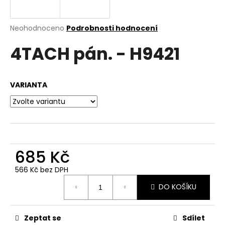
a
j
Průměrné
Neohodnoceno
Podrobnosti hodnocení
í
hodnocení
4TACH pán. - H9421
produktu
t
je
?
0,0
z
VARIANTA
5
hvězdiček.
HLEDAT
685 Kč
D
o
566 Kč bez DPH
Měrná
p
DO KOŠÍKU
cena:
o
r
u
Zeptat se
Sdílet