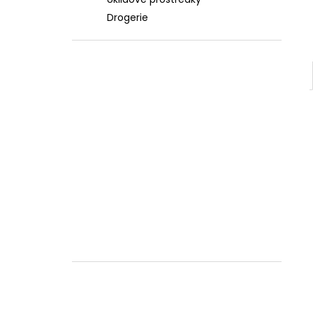
l
Drogerie