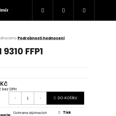
Hledat
Přihlášení
Nákupní
dmínky
Kontakty
Náhradní plnění
Velik
košík
rné
odnoceno
Podrobnosti hodnocení
cení
 9310 FFP1
ktu
ček.
 Kč
č bez DPH
ná
DO KOŠÍKU
:
Tisk
Ochrana dýchacích
gorie
: