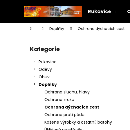
K
Přejít
na
o
Rukavice
obsah
Zpět
Zpět
š
do
do
í
Domů
Doplňky
Ochrana dýchacích cest
k
obchodu
obchodu
P
o
Kategorie
Přeskočit
s
kategorie
t
Rukavice
r
Oděvy
a
Obuv
n
Doplňky
n
Ochrana sluchu, hlavy
í
Ochrana zraku
p
Ochrana dýchacích cest
a
Ochrana proti pádu
n
Kožené výrobky a ostatní, batohy
e
Úklidové prostředky