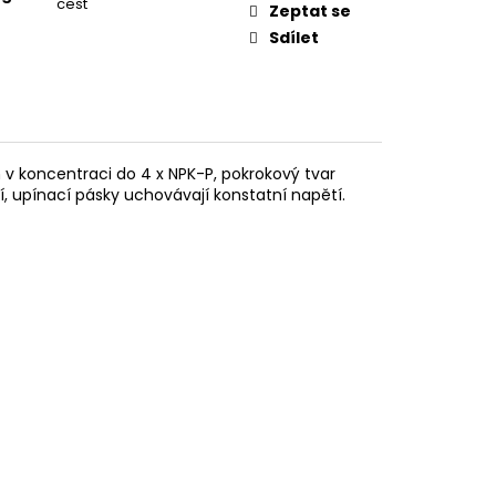
cest
Zeptat se
Sdílet
 v koncentraci do 4 x NPK-P, pokrokový tvar
, upínací pásky uchovávají konstatní napětí.